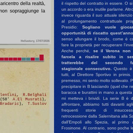
ricentro della realtà,
il rispetto del contratto in essere. O s
un accordo o era inutile parlarne. Altr
hé non sopraggiunge la
invece riguarda il suo attuale silenzio
al prolungamento contrattuale pr
Presidio:
Sogliano vuole gioca
opportunità di riscatto quest’anno
senso allungare il brodo, come è co
Hellastory, 17/07/2026
fare la proprietà per recuperare l’inv
Anche perché,
se il Verona non
farcela a risalire subito in se
tratterebbe del secondo fal
stagionale consecutivo.
Questo è
tutti, al Direttore Sportivo in primis.
premesso, mi sento molto sollevato. 
precipitare in B lasciando (quel che re
baracca e burattini in mano a questa
lentini
,
R.Belghali
mi metteva i brividi. La serie B è di
(58'
A.El Musrati
),
Bradaric
),
T.Suslov
affrontare, abbiamo tutti davanti agl
frequenti storie di insucces
retrocessione dalla Salernitana alla 
dall'Empoli allo Spezia, al primo
Frosinone. Al contrario, sono poche le