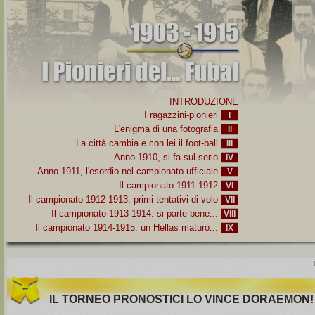
INTRODUZIONE
I ragazzini-pionieri
I
L'enigma di una fotografia
II
La città cambia e con lei il foot-ball
III
Anno 1910, si fa sul serio
IV
Anno 1911, l'esordio nel campionato ufficiale
V
Il campionato 1911-1912
VI
Il campionato 1912-1913: primi tentativi di volo
VII
Il campionato 1913-1914: si parte bene...
VIII
Il campionato 1914-1915: un Hellas maturo...
IX
IL TORNEO PRONOSTICI LO VINCE DORAEMON!