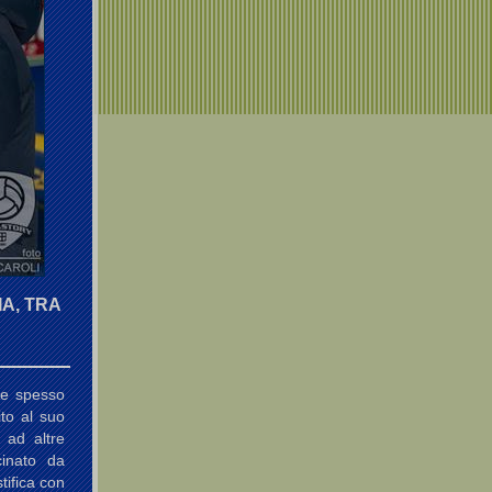
A, TRA
te spesso
ito al suo
 ad altre
cinato da
tifica con