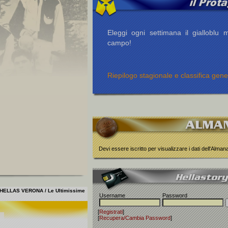
Eleggi ogni settimana il gialloblu m
campo!
Riepilogo stagionale e classifica gene
Devi essere iscritto per visualizzare i dati dell'Alma
HELLAS VERONA / Le Ultimissime
Username
Password
[
Registrati
]
[
Recupera/Cambia Password
]