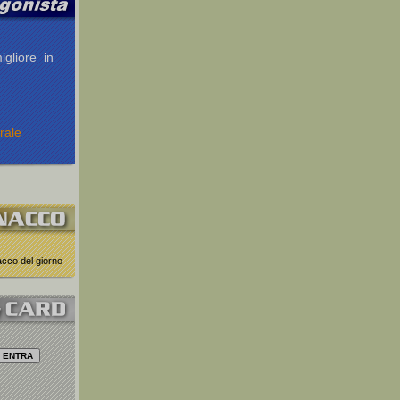
igliore in
rale
nacco del giorno