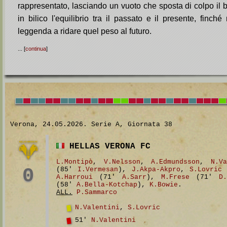
rappresentato, lasciando un vuoto che sposta di colpo il ba
in bilico l'equilibrio tra il passato e il presente, finc
leggenda a ridare quel peso al futuro.
... [
continua
]
Verona, 24.05.2026. Serie A, Giornata 38
HELLAS VERONA FC
L.Montipò
,
V.Nelsson
,
A.Edmundsson
,
N.Va
0
(85'
I.Vermesan
),
J.Akpa-Akpro
,
S.Lovric
A.Harroui
(71'
A.Sarr
),
M.Frese
(71'
D.
(58'
A.Bella-Kotchap
),
K.Bowie
.
ALL.
P.Sammarco
N.Valentini
,
S.Lovric
51'
N.Valentini