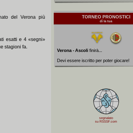
TORNEO PRONOSTICI
onato del Verona più
dì la tua
ati esatti e 4 «segni»
e stagioni fa.
Verona - Ascoli
finirà...
Devi essere iscritto per poter giocare!
segnalato
su RSSSF.com