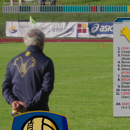
1.
LEALI
2.
Oyeg
3.
Frese
(Bradar
4.
Berne
5.
Edmu
6.
Slotsa
(
KOR
7.
Suslo
8.
BEGA
(Charl
9.
Bowie
10.
Harro
11.
CERB
(Sarr)
All.
BARO
(4-2-3