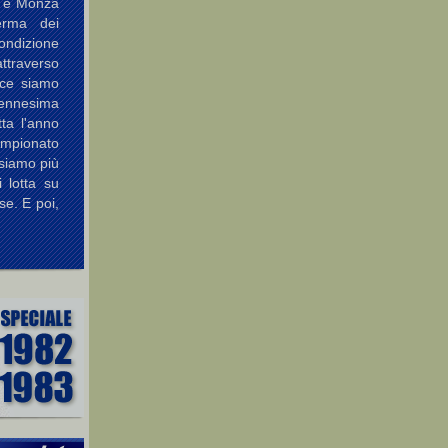
a e Monza
erma dei
ondizione
attraverso
ece siamo
'ennesima
ta l'anno
pionato
siamo più
i lotta su
se. E poi,