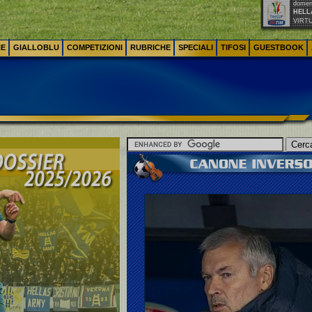
domeni
HELL
VIRT
NE
GIALLOBLU
COMPETIZIONI
RUBRICHE
SPECIALI
TIFOSI
GUESTBOOK