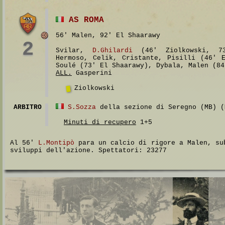
AS ROMA
56' Malen, 92' El Shaarawy
2
Svilar,
D.Ghilardi
(46' Ziolkowski, 73
Hermoso, Celik, Cristante, Pisilli (46' 
Soulé (73' El Shaarawy), Dybala, Malen (84
ALL.
Gasperini
Ziolkowski
ARBITRO
S.Sozza
della sezione di Seregno (MB) (
Minuti di recupero
1+5
Al 56'
L.Montipò
para un calcio di rigore a Malen, su
sviluppi dell'azione. Spettatori: 23277