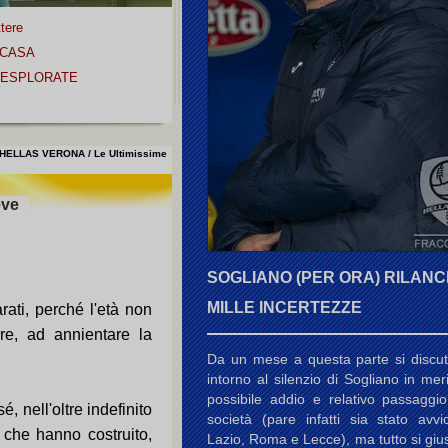
ttere
 CASA
NESPLORATE
HELLAS VERONA / Le Ultimissime
eve
SOGLIANO (PER ORA) RILANCI
MILLE INCERTEZZE
ati, perché l'età non
re, ad annientare la
Da un mese a questa parte si discu
intorno al silenzio di Sogliano in mer
possibile addio e relativo passaggio
, nell'oltre indefinito
società (pare infatti sia stato avvi
 che hanno costruito,
Lazio, Roma e Lecce), ma tutto si gius