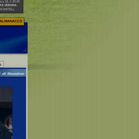
ca 16, h 20:45
AS VERONA
US ENTELL.
ALMANACCO