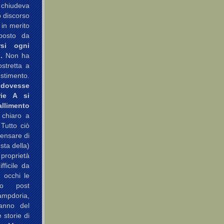
i chiudeva
o discorso
 in merito
oposto da
rsi ogni
.
Non ha
stretta a
estimento.
 dovesse
rie A si
limento
 chiaro a
 Tutto ciò
Pensare di
sta della)
 proprietà
fficile da
i occhi le
so post
Sampdoria,
 anno del
 storie di