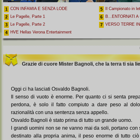
CON INFAMIA E SENZA LODE
Il Campionato in le
1
5
Le Pagelle, Parte 1
B...ENTORNATI A
2
6
Le Pagelle, Parte 2
VERSO TERRE I
3
7
HVE Hellas Verona Entertainment
4
Grazie di cuore Mister Bagnoli, che la terra ti sia li
Oggi ci ha lasciati Osvaldo Bagnoli.
Il senso di vuoto è enorme. Per quanto ci si senta prepar
perdona, è solo il fatto compiuto a dare peso al dolo
razionalità con una sentenza senza appello.
Osvaldo Bagnoli è stato prima di tutto un grande uomo.
I grandi uomini non se ne vanno mai da soli, portano con sé
destinato alla propria anima, il peso enorme di tutto ciò