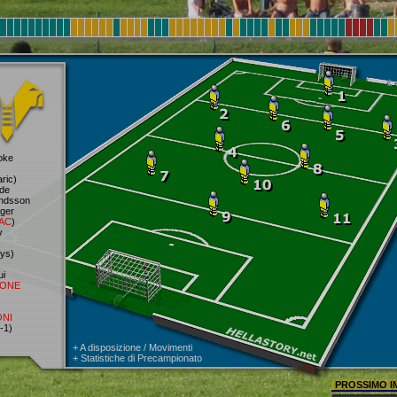
oke
ic)
de
ndsson
ger
AC
)
v
ys)
ui
ONE
NI
-1)
+
A disposizione / Movimenti
+
Statistiche di Precampionato
PROSSIMO 