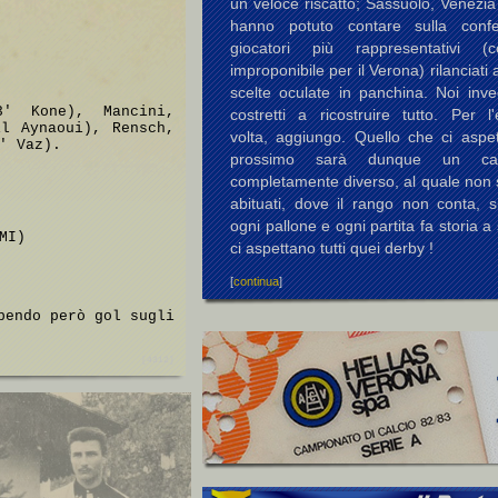
un veloce riscatto; Sassuolo, Venezi
hanno potuto contare sulla conf
giocatori più rappresentativi (c
improponibile per il Verona) rilanciati 
scelte oculate in panchina. Noi inv
' Kone), Mancini,
costretti a ricostruire tutto. Per l
El Aynaoui), Rensch,
volta, aggiungo. Quello che ci aspet
' Vaz).
prossimo sarà dunque un cam
completamente diverso, al quale non 
abituati, dove il rango non conta, s
ogni pallone e ogni partita fa storia a 
MI)
ci aspettano tutti quei derby !
[
continua
]
bendo però gol sugli
[4312]